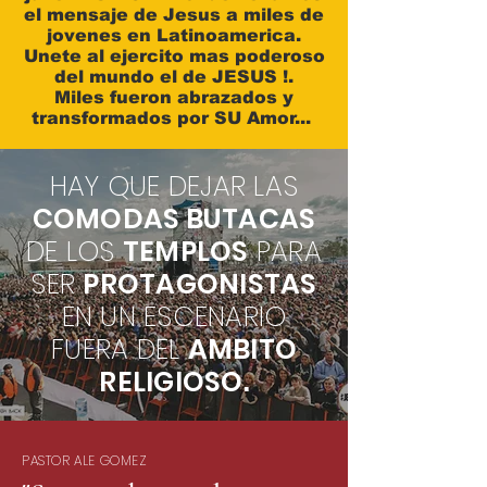
el mensaje de Jesus a miles de
jovenes en Latinoamerica.
Unete al ejercito mas poderoso
del mundo el de JESUS !.
Miles fueron abrazados y
transformados por SU Amor...
HAY QUE DEJAR LAS
COMODAS BUTACAS
DE LOS
TEMPLOS
PARA
SER
PROTAGONISTAS
EN UN ESCENARIO
FUERA DEL
AMBITO
RELIGIOSO.
PASTOR ALE GOMEZ