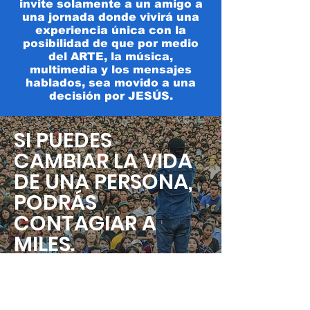
invite solamente a un amigo a
una jornada donde vivirá una
experiencia única con la
posibilidad de que por medio
del ARTE, la música,
multimedia y los mensajes
hablados, sea movido a una
decisión por JESÚS.
SI PUEDES
CAMBIAR LA VIDA
DE UNA PERSONA,
PODRÁS
CONTAGIAR A
MILES.
TRABAJO EN